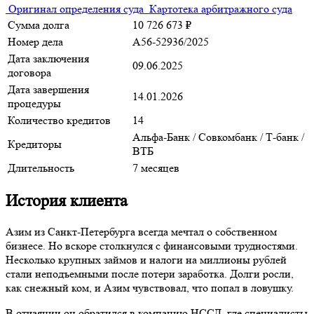
Оригинал определения суда
Картотека арбитражного суда
Сумма долга
10 726 673 ₽
Номер дела
А56-52936/2025
Дата заключения
09.06.2025
договора
Дата завершения
14.01.2026
процедуры
Количество кредитов
14
Альфа-Банк
/
Совкомбанк
/
Т-банк
/
Кредиторы
ВТБ
Длительность
7 месяцев
История клиента
Азим из Санкт-Петербурга всегда мечтал о собственном
бизнесе. Но вскоре столкнулся с финансовыми трудностями.
Несколько крупных займов и налоги на миллионы рублей
стали неподъемными после потери заработка. Долги росли,
как снежный ком, и Азим чувствовал, что попал в ловушку.
В отчаянии он обратился в компанию НССД, где специалисты