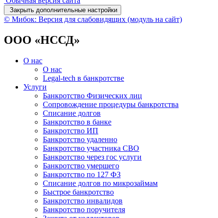
Обычная версия сайта
Закрыть дополнительные настройки
© Мибок: Версия для слабовидящих (модуль на сайт)
ООО «НССД»
О нас
О нас
Legal-tech в банкротстве
Услуги
Банкротство Физических лиц
Сопровождение процедуры банкротства
Списание долгов
Банкротство в банке
Банкротство ИП
Банкротство удаленно
Банкротство участника СВО
Банкротство через гос услуги
Банкротство умершего
Банкротство по 127 ФЗ
Списание долгов по микрозаймам
Быстрое банкротство
Банкротство инвалидов
Банкротство поручителя