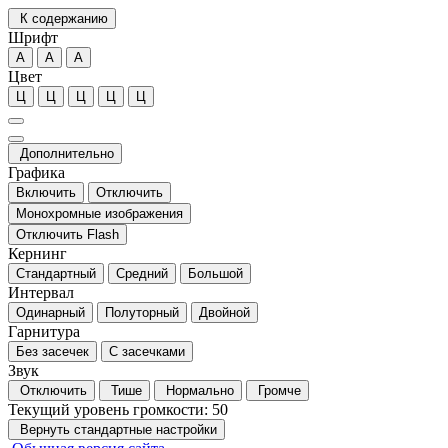
К содержанию
Шрифт
А
А
А
Цвет
Ц
Ц
Ц
Ц
Ц
Дополнительно
Графика
Включить
Отключить
Монохромные изображения
Отключить Flash
Кернинг
Стандартный
Средний
Большой
Интервал
Одинарный
Полуторный
Двойной
Гарнитура
Без засечек
С засечками
Звук
Отключить
Тише
Нормально
Громче
Текущий уровень громкости:
50
Вернуть стандартные настройки