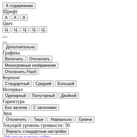
К содержанию
Шрифт
А
А
А
Цвет
Ц
Ц
Ц
Ц
Ц
Дополнительно
Графика
Включить
Отключить
Монохромные изображения
Отключить Flash
Кернинг
Стандартный
Средний
Большой
Интервал
Одинарный
Полуторный
Двойной
Гарнитура
Без засечек
С засечками
Звук
Отключить
Тише
Нормально
Громче
Текущий уровень громкости:
50
Вернуть стандартные настройки