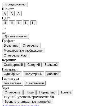
К содержанию
Шрифт
А
А
А
Цвет
Ц
Ц
Ц
Ц
Ц
Дополнительно
Графика
Включить
Отключить
Монохромные изображения
Отключить Flash
Кернинг
Стандартный
Средний
Большой
Интервал
Одинарный
Полуторный
Двойной
Гарнитура
Без засечек
С засечками
Звук
Отключить
Тише
Нормально
Громче
Текущий уровень громкости:
50
Вернуть стандартные настройки