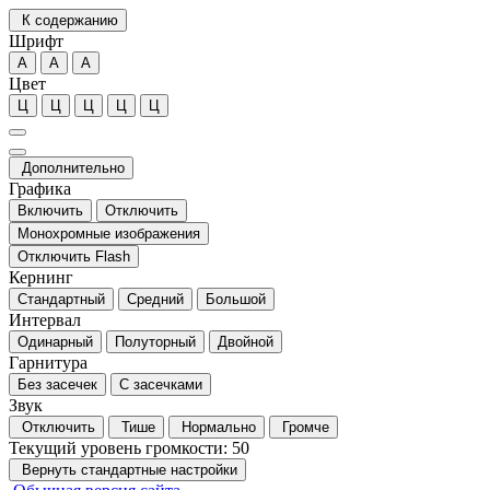
К содержанию
Шрифт
А
А
А
Цвет
Ц
Ц
Ц
Ц
Ц
Дополнительно
Графика
Включить
Отключить
Монохромные изображения
Отключить Flash
Кернинг
Стандартный
Средний
Большой
Интервал
Одинарный
Полуторный
Двойной
Гарнитура
Без засечек
С засечками
Звук
Отключить
Тише
Нормально
Громче
Текущий уровень громкости:
50
Вернуть стандартные настройки