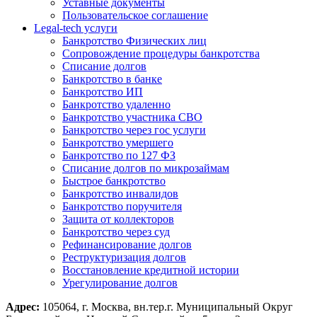
Уставные документы
Пользовательское соглашение
Legal-tech услуги
Банкротство Физических лиц
Сопровождение процедуры банкротства
Списание долгов
Банкротство в банке
Банкротство ИП
Банкротство удаленно
Банкротство участника СВО
Банкротство через гос услуги
Банкротство умершего
Банкротство по 127 ФЗ
Списание долгов по микрозаймам
Быстрое банкротство
Банкротство инвалидов
Банкротство поручителя
Защита от коллекторов
Банкротство через суд
Рефинансирование долгов
Реструктуризация долгов
Восстановление кредитной истории
Урегулирование долгов
Адрес:
105064, г. Москва, вн.тер.г. Муниципальный Округ