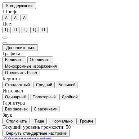
К содержанию
Шрифт
А
А
А
Цвет
Ц
Ц
Ц
Ц
Ц
Дополнительно
Графика
Включить
Отключить
Монохромные изображения
Отключить Flash
Кернинг
Стандартный
Средний
Большой
Интервал
Одинарный
Полуторный
Двойной
Гарнитура
Без засечек
С засечками
Звук
Отключить
Тише
Нормально
Громче
Текущий уровень громкости:
50
Вернуть стандартные настройки