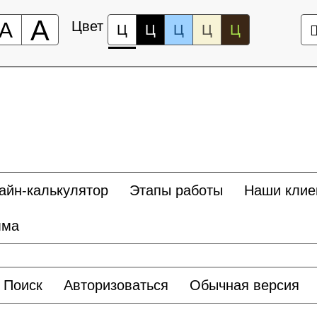
А
А
Цвет
Ц
Ц
Ц
Ц
Ц
айн-калькулятор
Этапы работы
Наши клие
мма
Поиск
Авторизоваться
Обычная версия