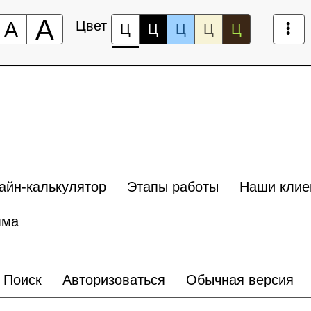
А
А
Цвет
Ц
Ц
Ц
Ц
Ц
айн-калькулятор
Этапы работы
Наши клие
мма
Поиск
Авторизоваться
Обычная версия